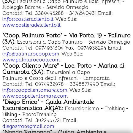
(SA):
Escursioni a Capo Palinuro e Baia Infreschi -
Noleggio Barche - Servizio Ormeggio
Contatti: Tel. 3389495288 - 3476540931 Email:
info@costieracilento.it
Web Site:
www.costieradelcilento.it
"Coop. Palinuro Porto" - Via Porto, 19 - Palinuro
(SA):
Escursioni a Capo Palinuro - Servizio Ormeggio
Contatti: Tel. 0974931604 Fax 0974938294 Email:
info@palinurocoop.com
Web Site:
www.palinurocoop.com
"Coop. Cilento Mare" - Loc. Porto - Marina di
Camerota (SA):
Escursioni a Capo
Palinuro e Costa degli Infreschi - Lamparata
Contatti: Tel. 0974932978 - 3398877990 Email:
info@coopcilentomare.com
Web Site:
www.coopcilentomare.com
"
Diego Errico
" - Guida Ambientale
Escursionistica AIGAE:
Escursionismo - Trekking -
Hiking - PhotoTrekking
Contatti: Tel. 3922957721 Email:
diegostrat
@gmail.com
"Nando Ramondo" - Guida Ambientale