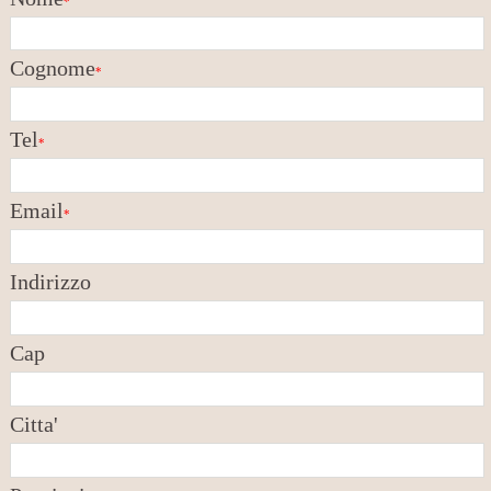
*
Cognome
*
Tel
*
Email
*
Indirizzo
Cap
Citta'